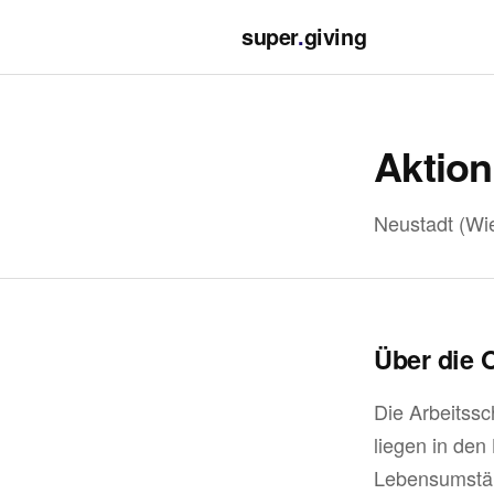
super
.
giving
Aktion
Neustadt (Wi
Über die 
Die Arbeitssc
liegen in de
Lebensumstän