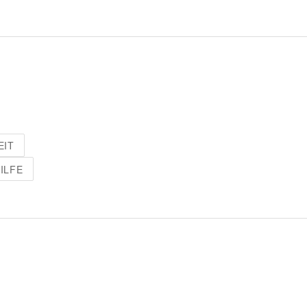
EIT
ILFE